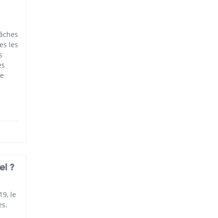
tâches
es les
s
es
le
el ?
9, le
es.