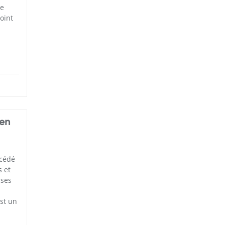
me
oint
 en
océdé
s et
 ses
est un