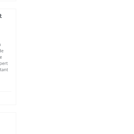
t
u
de
de
pert
tant