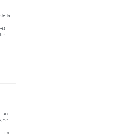
 de la
pes
les
r un
g de
nt en