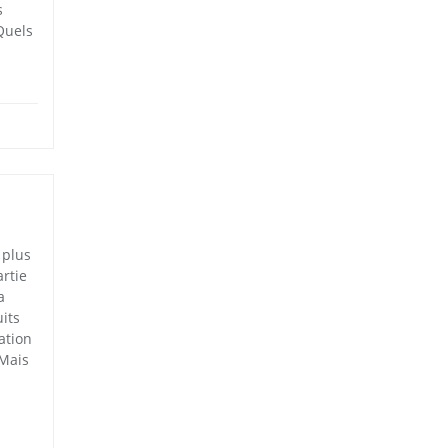
s
Quels
 plus
artie
a
its
ation
 Mais