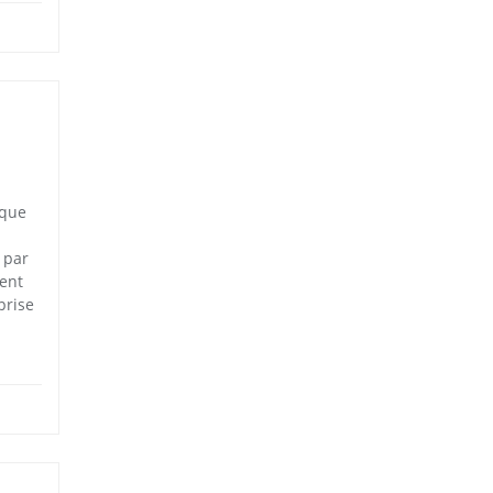
n
 que
 par
ment
prise