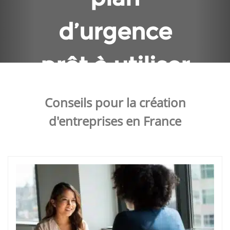
d’urgence
prêt à utiliser
et exercice de
Conseils pour la création
d'entreprises en France
test